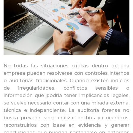
No todas las situaciones críticas dentro de una
empresa pueden resolverse con controles internos
o auditorías tradicionales. Cuando existen indicios
de irregularidades, conflictos sensibles o
información que podría tener implicancias legales,
se vuelve necesario contar con una mirada externa,
técnica e independiente. La
auditoría forense
no
busca prevenir, sino analizar hechos ya ocurridos,
reconstruirlos con base en evidencia y generar
conclusiones que puedan sostenerse en entornos