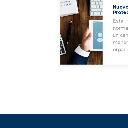
Nuevo
Prote
Esta
norma
un ca
man
organ