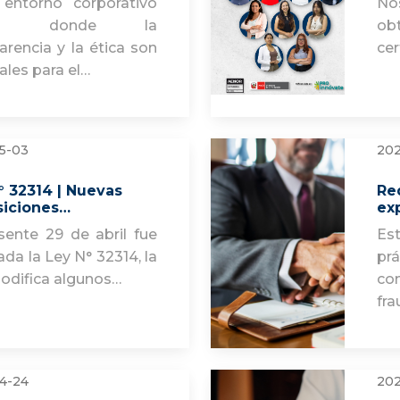
 entorno corporativo
No
ual, donde la
o
arencia y la ética son
cer
ales para el…
5-03
202
° 32314 | Nuevas
Re
siciones…
ex
sente 29 de abril fue
Est
ada la Ley N° 32314, la
pr
odifica algunos…
con
fra
4-24
202