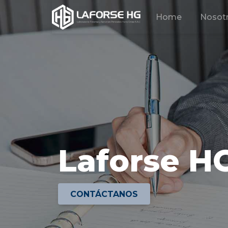
Home
Nosot
Laforse H
CONTÁCTANOS