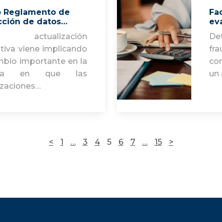
 Reglamento de
Fac
cción de datos…
ev
 actualización
De
tiva viene implicando
fr
mbio importante en la
co
era en que las
un 
izaciones…
<
1
…
3
4
5
6
7
…
15
>