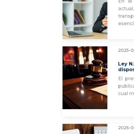
En el
act
transp
esenci
2025-0
Ley N.
dispo
El pre
public
cual m
2025-0