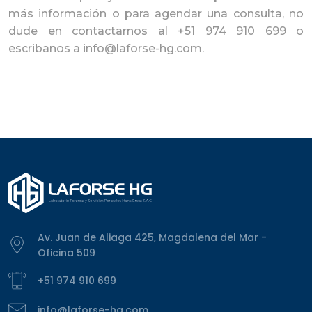
más información o para agendar una consulta, no
dude en contactarnos al +51 974 910 699 o
escribanos a info@laforse-hg.com.
Av. Juan de Aliaga 425, Magdalena del Mar -
Oficina 509
+51 974 910 699
info@laforse-hg.com