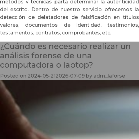
métodos y técnicas parta determinar la autenticidad
del escrito. Dentro de nuestro servicio ofrecemos la
detección de delatadores de falsificación en títulos
valores, documentos de identidad, testimonios,
testamentos, contratos, comprobantes, etc.
¿Cuándo es necesario realizar un
análisis forense de una
computadora o laptop?
Posted on
2024-05-21
2026-07-09
by
adm_laforse